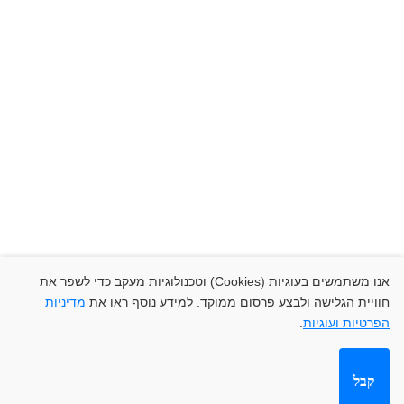
שיווק דיגיטלי
סושיאל מדיה
Thought Leadership
מיתוג מעסיק
אסטרטגיה אישית
מיתוג יצירתי
+972-52-551-9797
info@akilovmedia.com
© זכויות יוצרים אקילוב מדיה בע"מ 2025. כל
אנו משתמשים בעוגיות (Cookies) וטכנולוגיות מעקב כדי לשפר את
חוויית הגלישה ולבצע פרסום ממוקד. למידע נוסף ראו את
מדיניות
הזכויות שמורות.
הפרטיות ועוגיות
.
הצהרת נגישות
מדיניות פרטיות
קבל
מפת אתר