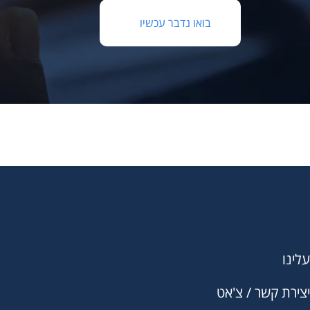
בואו נדבר עכשיו
עלינו
יצירת קשר / צ'אט