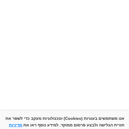
עבדו איתנו
יצירת קשר / צ'אט
נתונים שיווקיים
בלוג
שיווק דיגיטלי
סושיאל מדיה
Thought Leadership
מיתוג מעסיק
אסטרטגיה אישית
מיתוג יצירתי
+972-52-551-9797
info@akilovmedia.com
© זכויות יוצרים אקילוב מדיה בע"מ 2025. כל
אנו משתמשים בעוגיות (Cookies) וטכנולוגיות מעקב כדי לשפר את
חוויית הגלישה ולבצע פרסום ממוקד. למידע נוסף ראו את
מדיניות
הזכויות שמורות.