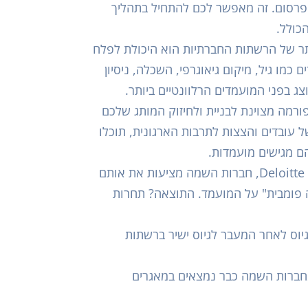
הפרסום. זה מאפשר לכם להתחיל בתהליך
הכולל.
תר של הרשתות החברתיות הוא היכולת לפלח
כמו גיל, מיקום גיאוגרפי, השכלה, ניסיון
ג בפני המועמדים הרלוונטיים ביותר.
רמה מצוינת לבניית ולחיזוק המותג שלכם
ל עובדים והצצות לתרבות הארגונית, תוכלו
ם מגישים מועמדות.
: לפי מחקר של Deloitte, חברות השמה מציעות את אותם
ה פומבית" על המועמד. התוצאה? תחרות
חות על חיסכון של 30-45% בעלויות גיוס לאחר המעבר לגיוס ישיר ברשתות
מחברות השמה כבר נמצאים במאגרים