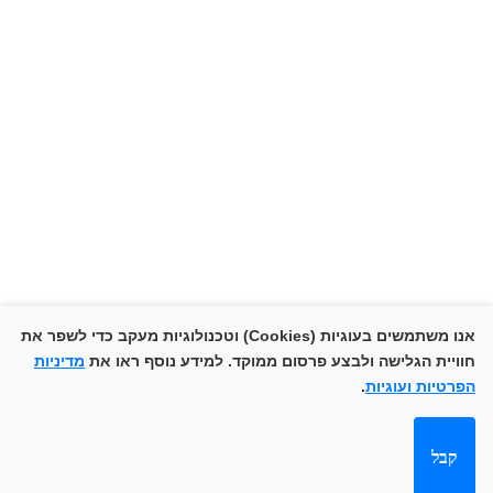
+972-52-551-9797
info@akilovmedia.com
© זכויות יוצרים אקילוב מדיה בע"מ 2025. כל
אנו משתמשים בעוגיות (Cookies) וטכנולוגיות מעקב כדי לשפר את
הזכויות שמורות.
חוויית הגלישה ולבצע פרסום ממוקד. למידע נוסף ראו את
מדיניות
עבדו איתנו
הפרטיות ועוגיות
.
הצהרת
מדיניות
מפת אתר
תנאי שימוש
קבל
נגישות
פרטיות