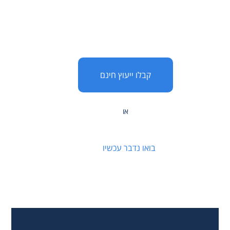
עכשיו הזמן לדון כיצד נעזור לכם להשיג
את השאיפות שלכם.
קבלו ייעוץ חינם
או
בואו נדבר עכשיו