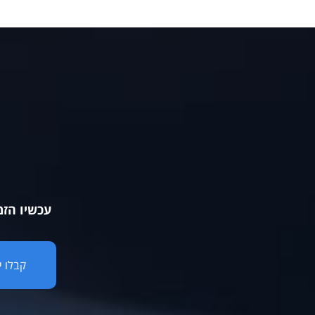
עכשיו הזמ
קבלו י